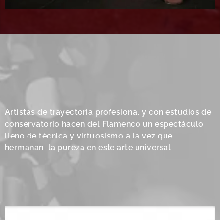
Artistas de trayectoria profesional y con estudios de
conservatorio hacen del Flamenco un espectáculo
lleno de técnica y virtuosismo a la vez que
hermanan la pureza en este arte universal